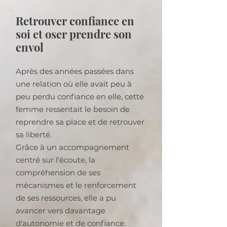
Retrouver confiance en
soi et oser prendre son
envol
Après des années passées dans
une relation où elle avait peu à
peu perdu confiance en elle, cette
femme ressentait le besoin de
reprendre sa place et de retrouver
sa liberté.
Grâce à un accompagnement
centré sur l'écoute, la
compréhension de ses
mécanismes et le renforcement
de ses ressources, elle a pu
avancer vers davantage
d'autonomie et de confiance.