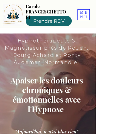
Carole
FRANCESCHETTO
ME
EI
NU
Prendre RDV
Hypnothérapeute &
Magnétiseur près de Rouen,
Bourg Achard et Pont-
Audemer (Normandie)
Apaiser les douleurs
chroniques &
émotionnelles avec
l'Hypnose
"Aujourd'hui, je n'ai plus rien"