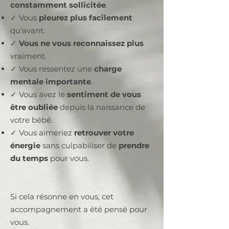
constamment sollicitée
.
✓ Vous
pleurez plus facilement
qu'avant.
✓
Vous ne vous reconnaissez plus
vraiment.
✓ Vous ressentez une
charge
mentale importante
.
✓ Vous avez le
sentiment de vous
être oubliée
depuis la naissance de
votre bébé.
✓ Vous aimeriez
retrouver votre
énergie
sans culpabiliser de
prendre
du temps
pour vous.
Si cela résonne en vous, cet
accompagnement a été pensé pour
vous.