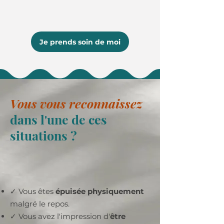
Je prends soin de moi
Vous vous reconnaissez
dans l'une de ces
situations ?
✓ Vous êtes
épuisée physiquement
malgré le repos.
✓ Vous avez l'impression d'
être