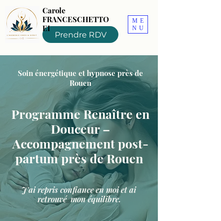
Carole
FRANCESCHETTO
ME
EI
NU
Prendre RDV
Soin énergétique et hypnose près de
Rouen
Programme Renaître en
Douceur –
Accompagnement post-
partum près de Rouen
J'ai repris confiance en moi et ai
retrouvé mon équilibre.