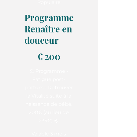
Populaire
Programme
Renaître en
douceur
200 €
€
200
💪 Programme -
Fatigue post-
partum - Retrouver
la Vitalité suite à la
naissance de bébé.
200€ (au lieu de
235€) 💪
Valable 3 mois