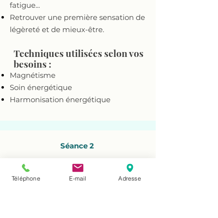
fatigue...
Retrouver une première sensation de
légèreté et de mieux-être.
Techniques utilisées selon vos
besoins :
Magnétisme
Soin énergétique
Harmonisation énergétique
Séance 2
Apaiser le Corps & l'Esprit
en douceur
Téléphone
E-mail
Adresse
Durée : 1h
Apaiser stress, surcharge mentale,