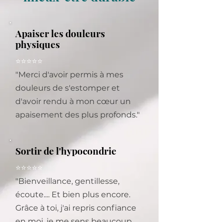
Apaiser les douleurs
physiques
⭐⭐⭐⭐⭐
"Merci d'avoir permis à mes
douleurs de s'estomper et
d'avoir rendu à mon cœur un
apaisement des plus profonds."
Sortir de l'hypocondrie
⭐⭐⭐⭐⭐
"Bienveillance, gentillesse,
écoute.... Et bien plus encore.
Grâce à toi, j'ai repris confiance
en moi, je me sens beaucoup