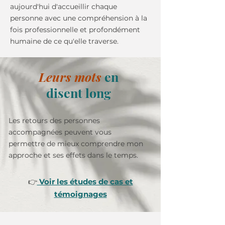
aujourd'hui d'accueillir chaque
personne avec une compréhension à la
fois professionnelle et profondément
humaine de ce qu'elle traverse.
Leurs mots
en
disent long
Les retours des personnes
accompagnées peuvent vous
permettre de mieux comprendre mon
approche et ses effets dans le temps.
👉
Voir les études de cas et
témoignages