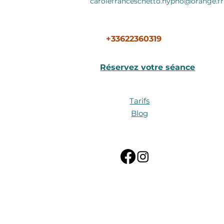
carolefranceschetto.hypno@orange.fr
+33622360319
Réservez votre séance
Tarifs
Blog