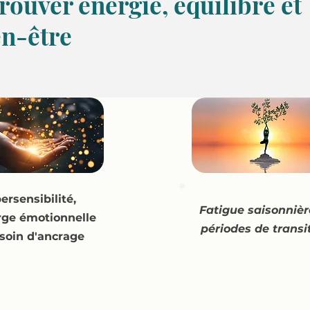
rouver énergie, équilibre et
en-être
02
03
ersensibilité,
Fatigue saisonnièr
rge émotionnelle
périodes de transi
soin d'ancrage