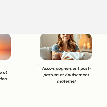
04
Accompagnement post-
e et
partum et épuisement
tion
maternel