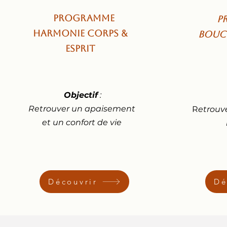
Programme
P
Harmonie Corps &
Boucl
Esprit
Objectif
:
Retrouver un apaisement
R
etrouv
et un confort de vie
Découvrir
Dé