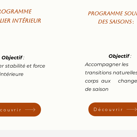
rogramme
Programme Souf
ier intérieur
des Saisons
:
Objectif
:
Objectif
:
Accompagner les
er
stabilité et force
transitions naturelle
intérieure
corps
aux
change
de saison
Découvrir
couvrir