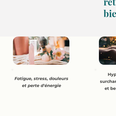
ret
bi
01
Hyp
Fatigue, stress, douleurs
surcha
et perte d'énergie
et be