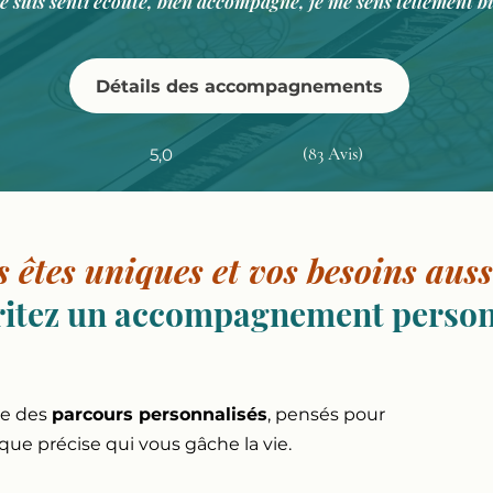
e suis senti écouté, bien accompagné, je me sens tellement b
Détails des accompagnements
(83 Avis)
5,0
 êtes uniques et vos besoins auss
itez un accompagnement person
ace des
parcours personnalisés
, pensés pour
que précise qui vous gâche la vie.