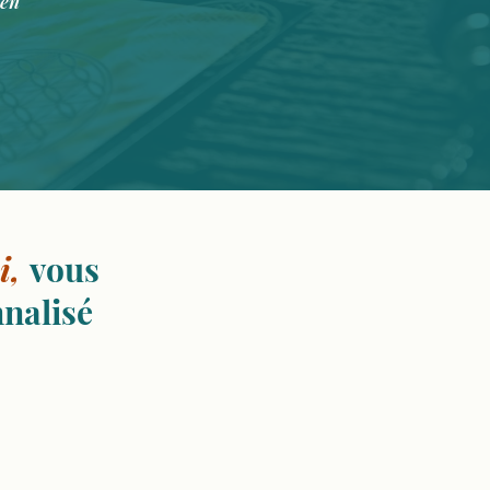
ien"
i,
vous
nalisé