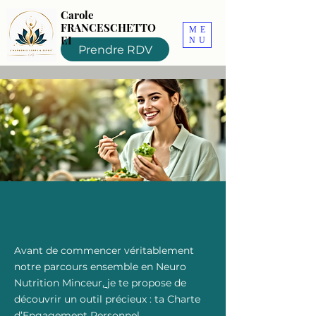
Carole
FRANCESCHETTO
ME
EI
NU
Prendre RDV
Avant de commencer véritablement
notre parcours ensemble en
Neuro
Nutrition Minceur
,
je te propose de
découvrir un outil précieux : ta Charte
d’Engagement Personnel.