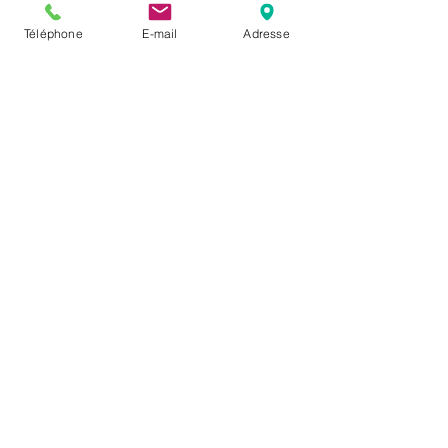
Téléphone
E-mail
Adresse
Créatrice de
la Méthode CALMÉLIANCE™
Une approche complémentaire
d'accompagnement pendant le cancer
et les traitements.
Informations
88 Place de la Mairie
27310 Bourg Achard