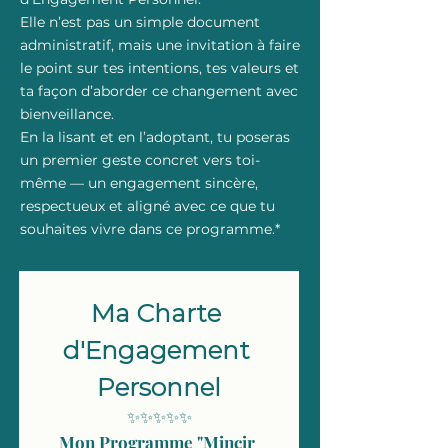
Elle n’est pas un simple document
administratif, mais une invitation à faire
le point sur tes intentions, tes valeurs et
ta façon d’aborder ce changement avec
bienveillance.
En la lisant et en l’adoptant, tu poseras
un premier geste concret vers toi-
même — un engagement sincère,
respectueux et aligné avec ce que tu
souhaites vivre dans ce programme.*
Ma Charte 
d'Engagement 
Personnel
✨✨✨✨✨
Mon Programme "Mincir 