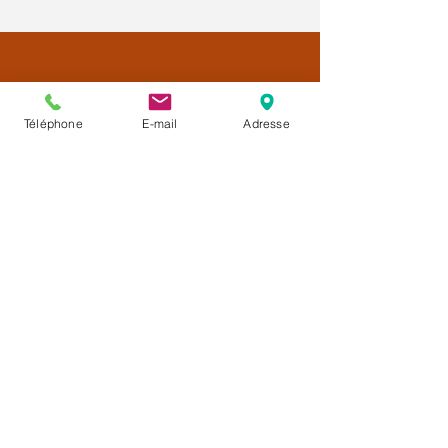
Téléphone
E-mail
Adresse
Créatrice de
la Méthode CALMÉLIANCE™
Une approche complémentaire
d'accompagnement pendant le cancer
et les traitements.