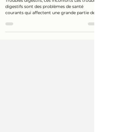
magnétisme
Troubles digestifs, ces inconforts Les troubles
digestifs sont des problèmes de santé
courants qui affectent une grande partie de
la population. Ballonnements, reflux acides,
douleurs abdominales, coliques et même des
troubles plus importants comme le
syndrome de l'intestin irritable sont des
symptômes fréquents qui nuisent à la qualité
de vie. Bien que les médicaments puissent
apporter un soulagement temporaire,
beaucoup de personnes recherchent des
solutions naturelles et