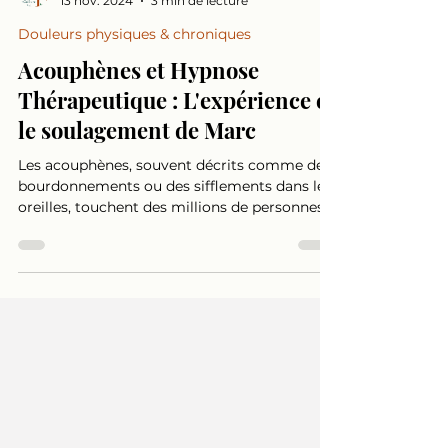
CF Au Co'Eure de Soi - Carole Franceschetto
13 nov. 2024
3 min de lecture
Douleurs physiques & chroniques
Acouphènes et Hypnose
Thérapeutique : L'expérience et
le soulagement de Marc
Les acouphènes, souvent décrits comme des
bourdonnements ou des sifflements dans les
oreilles, touchent des millions de personnes
et peuvent gravement affecter la qualité de
vie. Aujourd'hui, je vous présente l'histoire de
cet homme que je nommerai Marc, afin de
préserver son anonymat ainsi que des
informations non révélées ici. Marc est un
homme de 45 ans qui a décidé de se tourner
vers l'hypnose thérapeutique pour trouver un
soulagement à ses acouphènes. L'hypnose
thérapeut