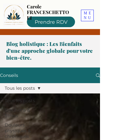
Carole
FRANCESCHETTO
ME
EI
NU
Prendre RDV
Blog holistique : Les
B
ienfaits
d'une approche globale pour votre
bien-être.
Conseils
Tous les posts
Tous les posts
Emotions &
Stress
Douleurs
physiques &
chroniques