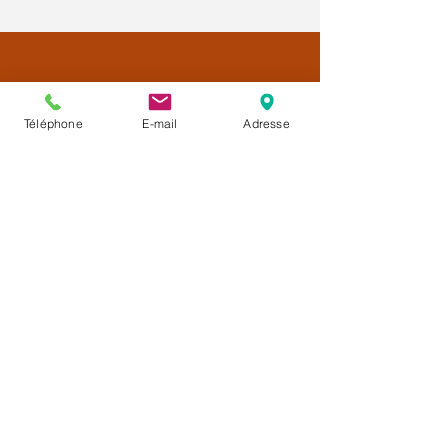
Téléphone
E-mail
Adresse
Créatrice de
la Méthode CALMÉLIANCE™
Une approche complémentaire
d'accompagnement pendant le cancer
et les traitements.