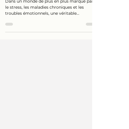
notre Bien-Être
Dans un monde de plus en plus marqué par
le stress, les maladies chroniques et les
troubles émotionnels, une véritable
révolution s’est opérée dans la quête du
mieux-être. Face à ces défis, de plus en plus
de personnes se tournent vers les soins
énergétiques en complément de la médecine
traditionnelle pour restaurer leur équilibre,
apaiser leurs douleurs physiques et
émotionnelles, et améliorer leur qualité de
vie et se sentir en meilleure santé** . Ces
pratiques ne sont pas