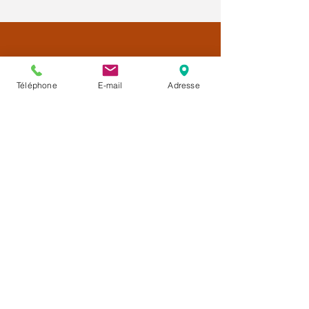
Téléphone
E-mail
Adresse
Créatrice de
la Méthode CALMÉLIANCE™
Une approche complémentaire
d'accompagnement pendant le cancer
et les traitements.