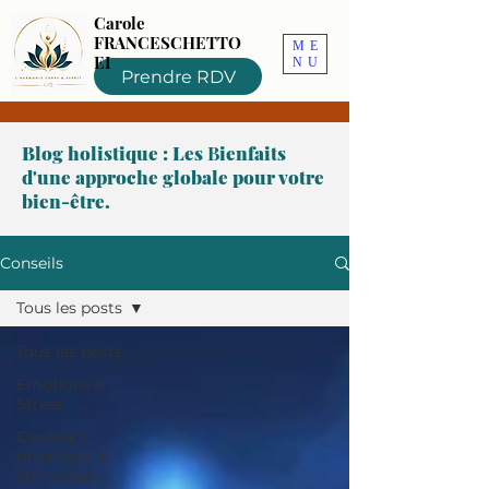
Carole
FRANCESCHETTO
ME
EI
NU
Prendre RDV
Blog holistique : Les
B
ienfaits
d'une approche globale pour votre
bien-être.
Conseils
Tous les posts
Tous les posts
Emotions &
Stress
Douleurs
physiques &
chroniques