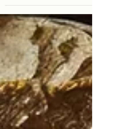
L’anxiété revient. Les mêmes schémas se
répètent. La confiance s’effrite. Ce n’est pas
un manque de volonté. C’est votre
inconscient qui pilote. "Quand on pense
positivement on trouve des solutions sur
tout, quand on pense négativement on ne
trouve que des problèmes partout" Pourquoi
vous n’arrivez pas à changer seul(e) ? Parce
que 90 % de vos comporte