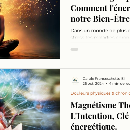
Comment l'éner
notre Bien-Être
Dans un monde de plus e
stress, les maladies chron
émotionnels, une véritabl
dans la quête du mieux-êt
plus en plus de personnes
soins énergétiques en c
médecine traditionnelle pour restaurer leur
Carole Franceschetto EI
équilibre, apaiser leurs d
26 oct. 2024
4 min de le
émotionnelles, et améliore
sentir en meilleure santé*
Douleurs physiques & chroni
pas
Magnétisme Thé
L'Intention, Clé de la gu
énergétique.