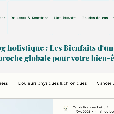
cer
Douleurs & Emotions
Mon histoire
Etudes de cas
g holistique : Les
B
ienfaits d'un
roche globale pour votre bien-ê
ress
Douleurs physiques & chroniques
Cancer 
Carole Franceschetto EI
11 févr. 2025
4 min de lec