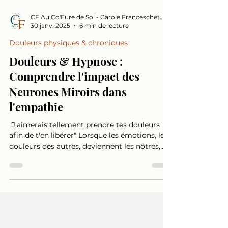
CF Au Co'Eure de Soi - Carole Franceschetto
30 janv. 2025
6 min de lecture
Douleurs physiques & chroniques
Douleurs & Hypnose :
Comprendre l'impact des
Neurones Miroirs dans
l'empathie
"J'aimerais tellement prendre tes douleurs
afin de t'en libérer" Lorsque les émotions, les
douleurs des autres, deviennent les nôtres,
c'est souvent en raison des neurones miroirs.
Il est naturel de ressentir la souffrance des
autres, de son entourage, de ses enfants,
mais parfois cette connexion devient un
fardeau inconscient, difficile à lâcher. Je me