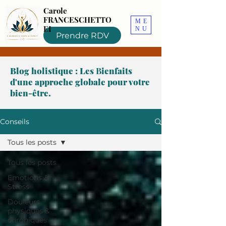
Carole
FRANCESCHETTO
ME
EI
NU
Prendre RDV
Blog holistique : Les
B
ienfaits
d'une approche globale pour votre
bien-être.
Conseils
Tous les posts
Tous les posts
Emotions &
Stress
Douleurs
physiques &
chroniques