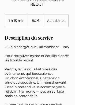
REDUIT
80
euros
1 h 15 min
1
80 €
Au cabinet
1
5
m
Description du service
i
n
✨ Soin énergétique Harmonisant – 1h15
Pour retrouver calme et équilibre après
un trouble récent
Parfois, la vie nous fait vivre des
évènements qui bousculent....
Un choc émotionnel. Une tension
physique soudaine. Un mental envahi.
Ce soin profond vous accompagne à
rétablir l’harmonie — pas en surface,
mais en profondeur.
Durant 1h15, je travaille sur vos flux