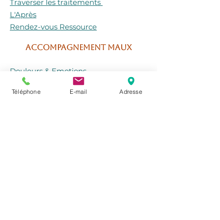
Traverser les traitements
L'Après
Rendez-vous Ressource
ACCOMPAGNEMENT MAUX
Douleurs & Emotions
Endométriose
Téléphone
E-mail
Adresse
Fibromyalgie
Psoriasis
Reflux gastriques
Zona
Mes parcours personnalisés
Quel accompagnement pour
vous ?