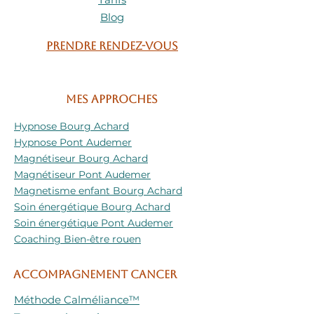
suffisent)
Blog
• près d’un quartz ou d’une sélénite
💎
Prendre rendez-vous
T’y relier — l’essentiel
🫶
Pas besoin de règles ou d’efforts.
Prends le dans ta main. Respire.
Mes approches
Dis-lui merci.
Porte le, sens-le, et laisse sa magie
Hypnose Bourg Achard
se déployer.
Hypnose Pont Audemer
Offre lui ton attention et ton calme,
Magnétiseur Bourg Achard
et laisse le veiller sur toi à sa façon.
Magnétiseur Pont Audemer
— Carole, Artisane énergétique
🫧
Magnetisme enfant Bourg Achard
Soin énergétique Bourg Achard
Soin énergétique Pont Audemer
Coaching Bien-être rouen
ACCOMPAGNEMENT CANCER
Méthode Calméliance™