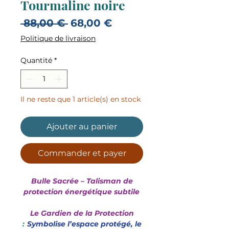
Tourmaline noire
Prix
Prix
 88,00 € 
68,00 €
original
promotionnel
Politique de livraison
Quantité
*
Il ne reste que 1 article(s) en stock
Ajouter au panier
Commander et payer
Bulle Sacrée – Talisman de
protection énergétique subtile
Le Gardien de la Protection
:
Symbolise l’espace protégé, le