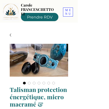
Carole
FRANCESCHETTO
ME
EI
NU
Prendre RDV
Talisman protection
énergétique, micro
macramé &