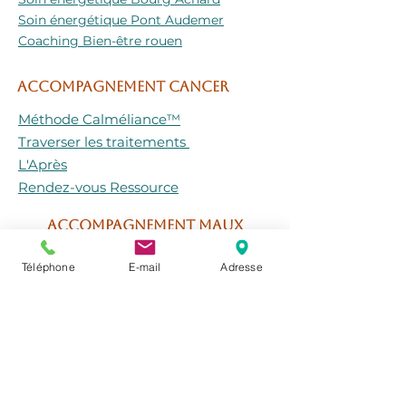
Soin énergétique Pont Audemer
Coaching Bien-être rouen
ACCOMPAGNEMENT CANCER
Méthode Calméliance™
Traverser les traitements
L'Après
Rendez-vous Ressource
ACCOMPAGNEMENT MAUX
Téléphone
E-mail
Adresse
Douleurs & Emotions
Endométriose
Fibromyalgie
Psoriasis
Reflux gastriques
Zona