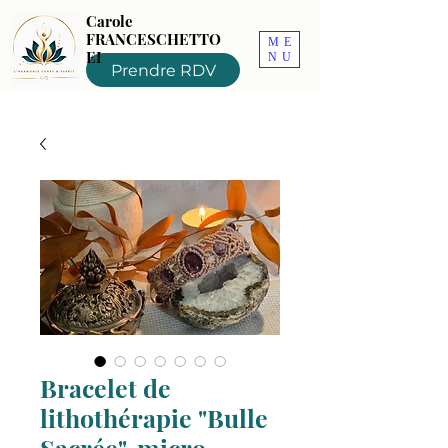
Carole
FRANCESCHETTO
ME
EI
NU
Prendre RDV
Bracelet de
lithothérapie "Bulle
Sacrée", micro