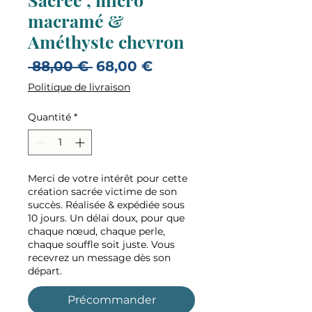
macramé &
Améthyste chevron
Prix
Prix
 88,00 € 
68,00 €
original
promotionnel
Politique de livraison
Quantité
*
Merci de votre intérêt pour cette
création sacrée victime de son
succès. Réalisée & expédiée sous
10 jours. Un délai doux, pour que
chaque nœud, chaque perle,
chaque souffle soit juste. Vous
recevrez un message dès son
départ.
Précommander