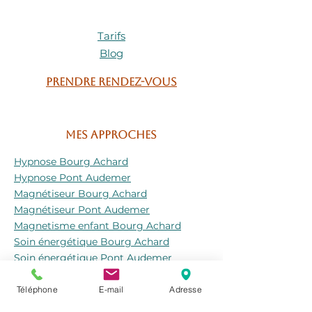
Carole Franceschetto
suffisent)
Guérisseuse & artisane
• près d’un quartz ou d’une sélénite
Tarifs
énergétique
💎
Blog
T’y relier — l’essentiel
🫶
Pas besoin de règles ou d’efforts.
Prendre rendez-vous
Prends le dans ta main. Respire.
Dis-lui merci.
Porte le, sens-le, et laisse sa magie
se déployer.
Mes approches
Offre lui ton attention et ton calme,
et laisse le veiller sur toi à sa façon.
Hypnose Bourg Achard
— Carole, Artisane énergétique
🫧
Hypnose Pont Audemer
Magnétiseur Bourg Achard
Magnétiseur Pont Audemer
Magnetisme enfant Bourg Achard
Soin énergétique Bourg Achard
Soin énergétique Pont Audemer
Coaching Bien-être rouen
Téléphone
E-mail
Adresse
ACCOMPAGNEMENT CANCER