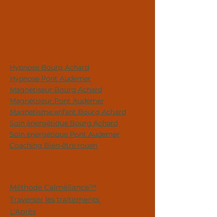
Prendre rendez-vous
Mes approches
Hypnose Bourg Achard
Hypnose Pont Audemer
Magnétiseur Bourg Achard
Magnétiseur Pont Audemer
Magnetisme enfant Bourg Achard
Soin énergétique Bourg Achard
Soin énergétique Pont Audemer
Coaching Bien-être rouen
ACCOMPAGNEMENT CANCER
Méthode Calméliance™
Traverser les traitements
L'Après