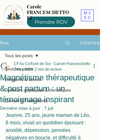
Carole
FRANCESCHETTO
ME
EI
NU
Prendre RDV
S'inscrire
Post
Tous les posts
CF Au Co'Eure de Soi - Carole Franceschetto
Tous les posts
2 nov. 2024
2 min de lecture
Magnétisme thérapeutique
Emotions & Stress
& post partum : un
Douleurs physiques & chroniques
témoignage inspirant
Cancer & Traitements
Dernière mise à jour :
7 juil.
Jeanne, 25 ans, jeune maman de Léo, 
6 mois, vivait un quotidien épuisant : 
anxiété, dépression, pensées 
négatives en boucle, et difficulté à 