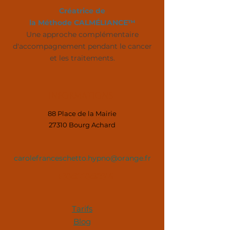
Créatrice de
la Méthode CALMÉLIANCE™
Une approche complémentaire
d'accompagnement pendant le cancer
et les traitements.
Informations
88 Place de la Mairie
27310 Bourg Achard
carolefranceschetto.hypno@orange.fr
+33622360319
Tarifs
Blog