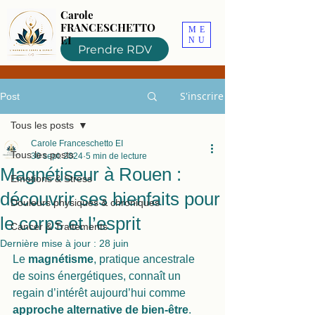
Carole
FRANCESCHETTO
ME
EI
NU
Prendre RDV
S'inscrire
Post
Tous les posts
Carole Franceschetto EI
Tous les posts
30 sept. 2024
5 min de lecture
Magnétiseur à Rouen :
Emotions & Stress
découvrir ses bienfaits pour
Douleurs physiques & chroniques
le corps et l’esprit
Cancer & Traitements
Dernière mise à jour :
28 juin
Le 
magnétisme
, pratique ancestrale 
de soins énergétiques, connaît un 
regain d’intérêt aujourd’hui comme 
approche alternative de bien-être
.