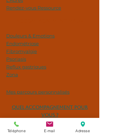
L'Après
Rendez-vous Ressource
ACCOMPAGNEMENT MAUX
Douleurs & Emotions
Endométriose
Fibromyalgie
Psoriasis
Reflux gastriques
Zona
Mes parcours personnalisés
Quel accompagnement pour
vous ?
Téléphone
E-mail
Adresse
Vous etes professionnel(LE) DE