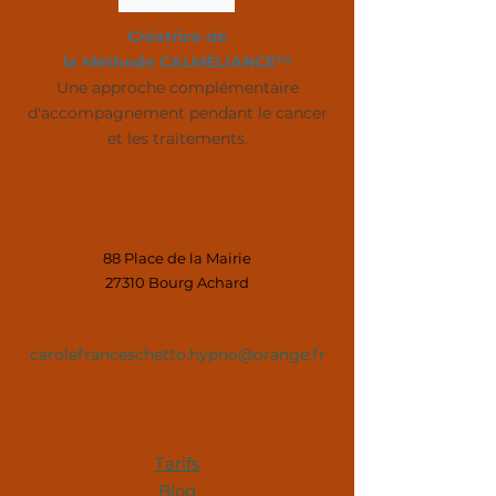
Créatrice de
la Méthode CALMÉLIANCE™
Une approche complémentaire
d'accompagnement pendant le cancer
et les traitements.
Informations
88 Place de la Mairie
27310 Bourg Achard
carolefranceschetto.hypno@orange.fr
+33622360319
Tarifs
Blog