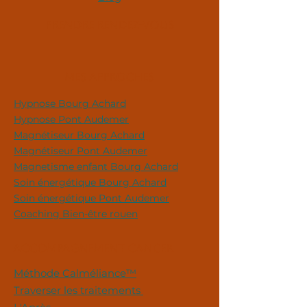
Prendre rendez-vous
Mes approches
Hypnose Bourg Achard
Hypnose Pont Audemer
Magnétiseur Bourg Achard
Magnétiseur Pont Audemer
Magnetisme enfant Bourg Achard
Soin énergétique Bourg Achard
Soin énergétique Pont Audemer
Coaching Bien-être rouen
ACCOMPAGNEMENT CANCER
Méthode Calméliance™
Traverser les traitements