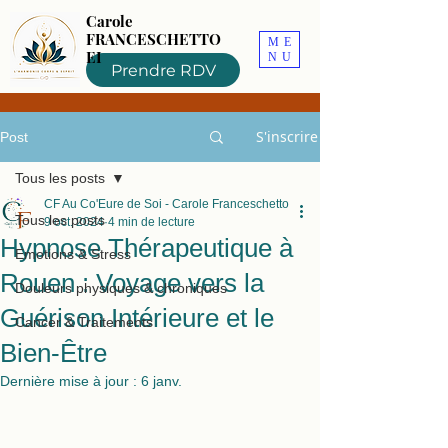
Carole
FRANCESCHETTO
ME
EI
NU
Prendre RDV
S'inscrire
Post
Tous les posts
CF Au Co'Eure de Soi - Carole Franceschetto
Tous les posts
9 oct. 2024
4 min de lecture
Hypnose Thérapeutique à
Emotions & Stress
Rouen : Voyage vers la
Douleurs physiques & chroniques
Guérison Intérieure et le
Cancer & Traitements
Bien-Être
Dernière mise à jour :
6 janv.