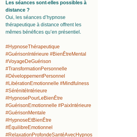
Les séances sont-elles possibles à 
distance ?
Oui, les séances d’hypnose 
thérapeutique à distance offrent les 
mêmes bénéfices qu’en présentiel.
#HypnoseThérapeutique
#GuérisonIntérieure
#BienÊtreMental
#VoyageDeGuérison
#TransformationPersonnelle
#DéveloppementPersonnel
#LibérationEmotionnelle
#Mindfulness
#SérénitéIntérieure
#HypnosePourLeBienÊtre
#GuérisonEmotionnelle
#PaixIntérieure
#GuérisonMentale
#HypnoseEtBienÊtre
#ÉquilibreEmotionnel
#RelaxationProfondeSantéAvecHypnos