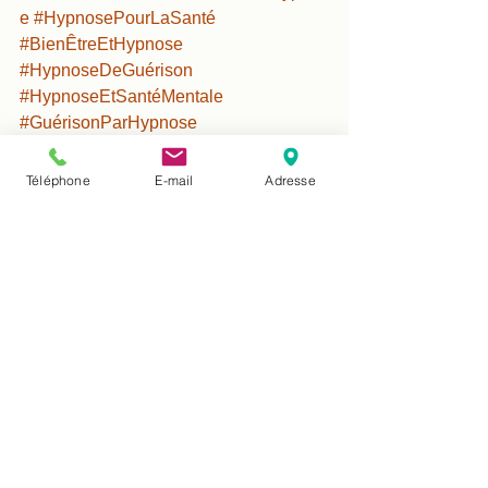
e
#HypnosePourLaSanté
#BienÊtreEtHypnose
#HypnoseDeGuérison
#HypnoseEtSantéMentale
#GuérisonParHypnose
#HypnosePourLeCorpsEtEsprit
#SantéHolistique
Téléphone
E-mail
Adresse
#HypnosePourLeBienÊtre
#HypnosePourLaVie
#SoinsParHypnose
#HypnoseSoutienSanté
#HypnoseSantéNaturelle
#HypnoseEtGuérison
Douleurs physiques & chroniques
Emotions & Stress