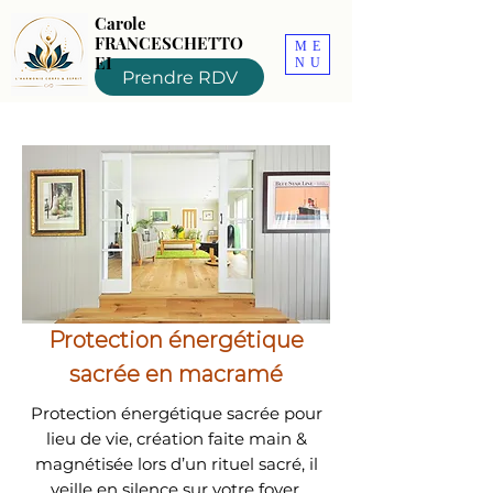
Carole
FRANCESCHETTO
ME
EI
NU
Prendre RDV
Protection énergétique
sacrée en macramé
Protection énergétique sacrée pour
lieu de vie, création faite main &
magnétisée lors d’un rituel sacré, il
veille en silence sur votre foyer.