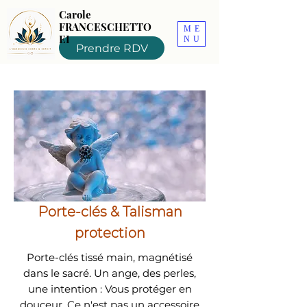
Carole
FRANCESCHETTO
ME
EI
NU
Prendre RDV
Porte-clés & Talisman
protection
Porte-clés tissé main, magnétisé
dans le sacré. Un ange, des perles,
une intention : Vous protéger en
douceur. Ce n'est pas un accessoire