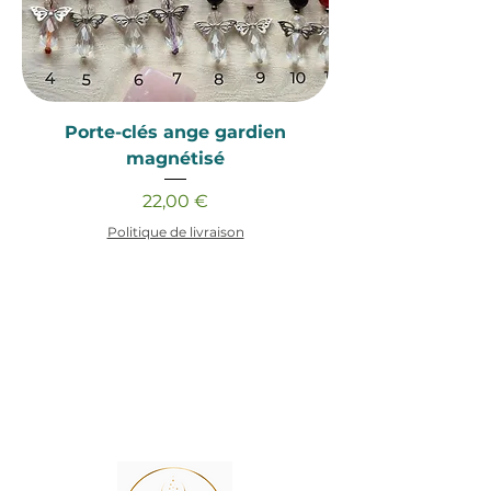
Porte-clés ange gardien
magnétisé
Prix
22,00 €
Politique de livraison