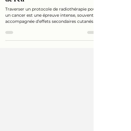
radiothérapie grâce au Coupeur
de Feu
Traverser un protocole de radiothérapie pour
un cancer est une épreuve intense, souvent
accompagnée d’effets secondaires cutanés
comme les brûlures, les irritations et les
sensations d’inconfort. En 2023, j’ai moi-
même été confrontée à un cancer du sein
avec chimiothérapie et radiothérapie. Cette
expérience personnelle m’a permis de mieux
comprendre les besoins de soutien
complémentaires recherchés par les patients
pendant cette période. Aujourd’hui,
j’accompagne les personne