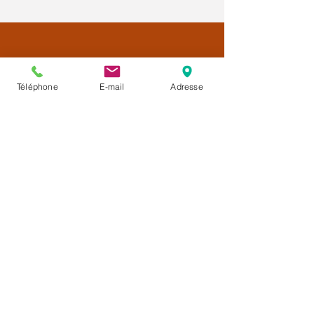
Téléphone
E-mail
Adresse
Créatrice de
la Méthode CALMÉLIANCE™
Une approche complémentaire
d'accompagnement pendant le cancer
et les traitements.