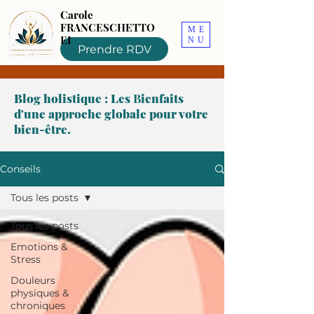
Carole
FRANCESCHETTO
ME
EI
NU
Prendre RDV
Blog holistique : Les
B
ienfaits
d'une approche globale pour votre
bien-être.
Conseils
Tous les posts
Tous les posts
Emotions &
Stress
Douleurs
physiques &
chroniques